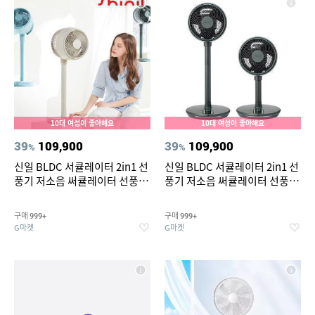
10대 여성이 좋아해요
10대 여성이 좋아해요
39
109,900
39
109,900
%
%
신일 BLDC 서큘레이터 2in1 선
신일 BLDC 서큘레이터 2in1 선
풍기 저소음 써큘레이터 선풍기
풍기 저소음 써큘레이터 선풍기
air S9 SIF-CS40BL 미스티블루
air S9 SIF-CS40DG 딥그린 (리
(리퍼)
퍼)
구매
구매
999+
999+
G마켓
G마켓