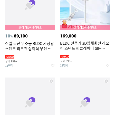
10대 여성이 좋아해요
10대 여성이 좋아해요
10
89,100
169,000
%
BLDC 선풍기 3D입체회전 리모
신일 국산 무소음 BLDC 가정용
컨 스탠드 써큘레이터 SIF-
스탠드 리모컨 접이식 무선 선풍
MQ14DC
기 써큘레이터
구매
구매
999+
999+
11번가
11번가