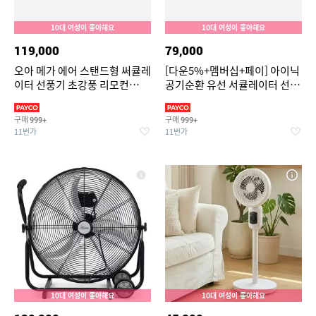
10대 여성이 좋아해요
10대 여성이 좋아해요
119,000
79,000
오아 메가 에어 스탠드형 써큘레
[다운5%+멤버십+페이] 아이닉
이터 선풍기 초강풍 리모컨
공기순환 유선 서큘레이터 선풍
BLDC 저소음 에어 스탠드 가정
기 iC01 리모컨 앱 기능 지원
용 서큘레이터
구매
구매
999+
999+
11번가
11번가
10대 여성이 좋아해요
10대 여성이 좋아해요