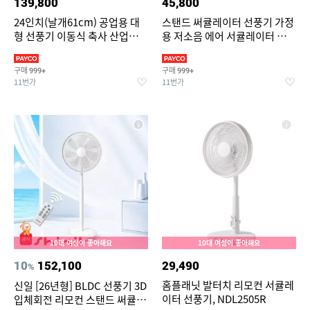
139,800
45,800
24인치(날개61cm) 공업용 대
스탠드 써큘레이터 선풍기 가정
형 선풍기 이동식 축사 산업용
용 저소음 에어 서큘레이터 공기
공장 서큘레이터 강풍기 배풍기
순환기
환풍기
구매
구매
999+
999+
11번가
11번가
10대 여성이 좋아해요
10대 여성이 좋아해요
10
152,100
29,490
%
홈플래닛 발터치 리모컨 서큘레
신일 [26년형] BLDC 선풍기 3D
이터 선풍기, NDL2505R
입체회전 리모컨 스탠드 써큘레