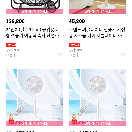
10대 여성이 좋아해요
10대 여성이 좋아해요
139,800
45,800
24인치(날개61cm) 공업용 대
스탠드 써큘레이터 선풍기 가정
형 선풍기 이동식 축사 산업용
용 저소음 에어 서큘레이터 공기
공장 서큘레이터 강풍기 배풍기
순환기
환풍기
구매
구매
999+
999+
11번가
11번가
10대 여성이 좋아해요
10대 여성이 좋아해요