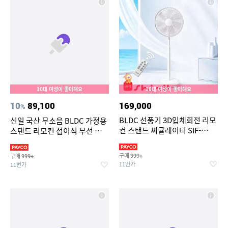
10대 여성이 좋아해요
10대 여성이 좋아해요
10
89,100
169,000
%
BLDC 선풍기 3D입체회전 리모
신일 국산 무소음 BLDC 가정용
컨 스탠드 써큘레이터 SIF-
스탠드 리모컨 접이식 무선 선풍
MQ14DC
기 써큘레이터
구매
구매
999+
999+
11번가
11번가