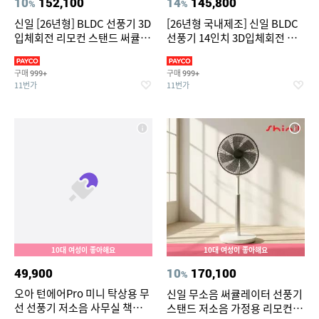
10
152,100
14
145,800
%
%
신일 [26년형] BLDC 선풍기 3D
[26년형 국내제조] 신일 BLDC
입체회전 리모컨 스탠드 써큘레
선풍기 14인치 3D입체회전 리
이터 SIF-MQ14DC
모컨 무소음 스탠드 써큘레이터
SIF-MQ14DC
구매
구매
999+
999+
11번가
11번가
10대 여성이 좋아해요
10대 여성이 좋아해요
49,900
10
170,100
%
오아 턴에어Pro 미니 탁상용 무
신일 무소음 써큘레이터 선풍기
선 선풍기 저소음 사무실 책상
스탠드 저소음 가정용 리모컨