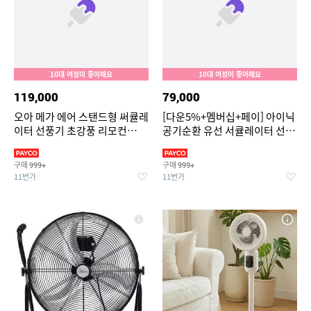
10대 여성이 좋아해요
10대 여성이 좋아해요
119,000
79,000
오아 메가 에어 스탠드형 써큘레
[다운5%+멤버십+페이] 아이닉
이터 선풍기 초강풍 리모컨
공기순환 유선 서큘레이터 선풍
BLDC 저소음 에어 스탠드 가정
기 iC01 리모컨 앱 기능 지원
용 서큘레이터
구매
구매
999+
999+
11번가
11번가