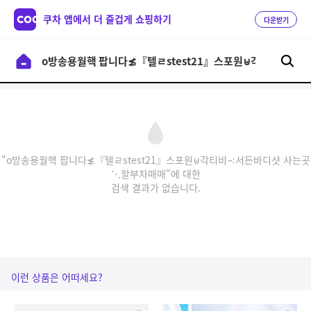
쿠차 앱에서 더 즐겁게 쇼핑하기
다운받기
"o방송용월핵 팝니다≴『텔ㄹstest21』스포원⊎각티비∹서든바디샷 사는곳
⋱할부차매매"에 대한
검색 결과가 없습니다.
이런 상품은 어떠세요?