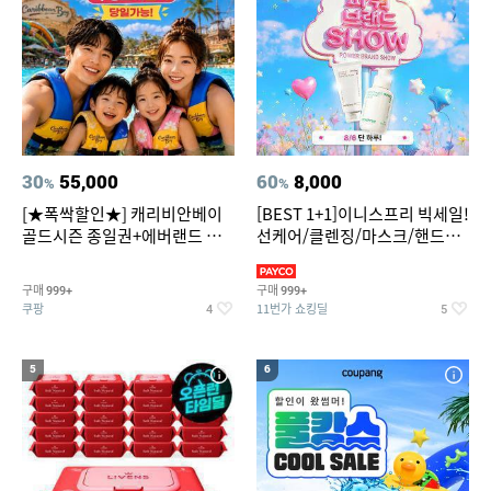
30
55,000
60
8,000
%
%
[★폭싹할인★] 캐리비안베이
[BEST 1+1]이니스프리 빅세일!
골드시즌 종일권+에버랜드 오
선케어/클렌징/마스크/핸드크
후권 대소공통
림/레티놀/PDRN/비타C/그린
구매
구매
999+
999+
쿠팡
11번가 쇼킹딜
4
5
5
6