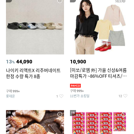
13
44,090
10,900
%
[미쏘/로엠 外] 가을 신상&여름
나이키 리액트X 리주버네이트
마감특가 ~86%OFF 티셔츠/슬
한정 수량 특가 8종
랙스/원피스/니트/블라우스
구매
구매
999+
999+
11번가 쇼킹딜
롯데온
12
1
15
16