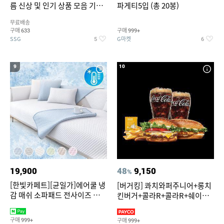
름 신상 및 인기 상품 모음 기획
파게티5입 (총 20봉)
전 최대 77% SALE
무료배송
구매
구매
633
999+
SSG
G마켓
5
6
9
10
19,900
48
9,150
%
[한빛카페트][균일가]에어쿨 냉
[버거킹] 콰치와퍼주니어+롱치
감 매쉬 소파패드 전사이즈 균일
킨버거+콜라R+콜라R+쉐이킹
가
프라이 구운갈릭
구매
구매
999+
999+