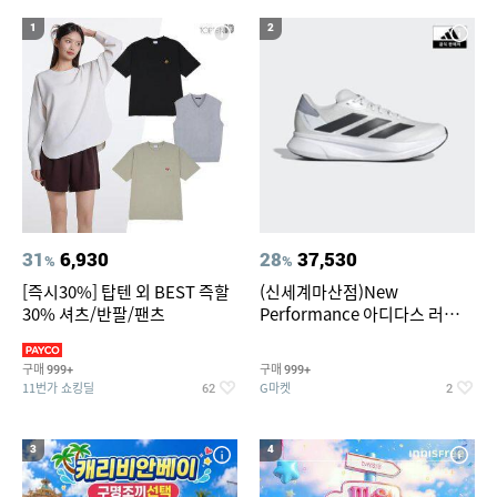
1
2
31
6,930
28
37,530
%
%
[즉시30%] 탑텐 외 BEST 즉할
(신세계마산점)New
30% 셔츠/반팔/팬츠
Performance 아디다스 러닝화
듀라모 SL2
구매
구매
999+
999+
11번가 쇼킹딜
G마켓
62
2
3
4