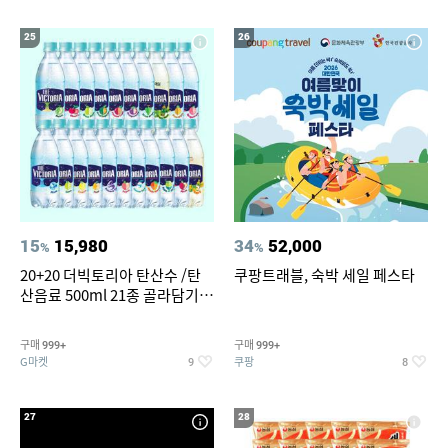
25
26
15
15,980
34
52,000
%
%
20+20 더빅토리아 탄산수 /탄
쿠팡트래블, 숙박 세일 페스타
산음료 500ml 21종 골라담기
(총 2박스/분리배송)
구매
구매
999+
999+
G마켓
쿠팡
9
8
27
28