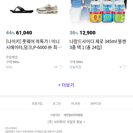
44
61,040
36
12,900
%
%
[나이키] 풋웨어 쓱특가 ! 이니
나랑드사이다 제로 345ml 뚱캔
시에이터,덩크,P-6000 外 최대
3종 택 1 (총 24입)
~50% SALE
무료배송
구매
구매
999+
999+
SSG
오늘의집
11
1
+ 더보기
회원가입
로그인
PC버전
APP다운
이용약관
개인정보처리방침
(주) 서치파이 사업자 정보
(주)서치파이
서울특별시 서초구 반포대로88, 반석빌딩 5층 대표이사 김태묵