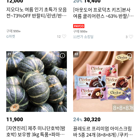
12,000
20
14,400
%
지오다노 여름 인기 초특가 모음
[아웃도어 프로덕츠 키즈]본사
전~73%OFF 반팔티/린넨/반바
여름 클리어런스 ~63% 반팔/반
지 외
바지/수영복
구매
구매
999+
999+
G마켓
11번가 쇼킹딜
12
3
21
22
11,900
24
30,320
%
[자연진리] 제주 미니단호박(밤
끌레도르 프리미엄 아이스크림
호박) 보우짱 3kg 특품+파마산
바 5종 24개 (8+8+8개) /쿠키앤