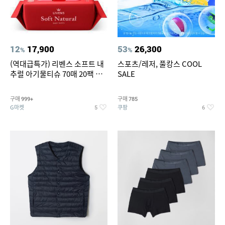
12
17,900
53
26,300
%
%
(역대급특가) 리벤스 소프트 내
스포츠/레저, 풀캉스 COOL
추럴 아기물티슈 70매 20팩 캡
SALE
형 / 70gsm 고평량
구매
구매
999+
785
G마켓
쿠팡
5
6