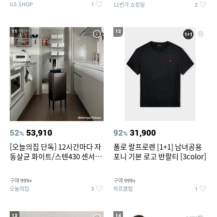
GS SHOP
11번가 쇼킹딜
1
2
11
12
52
53,910
92
31,900
%
%
[오늘의집 단독] 12시간마다 자
폴로 랄프로렌 [1+1] 남녀공용
동살균 화이트/스텐430 센서휴
포니 기본 로고 반팔티 [3color]
지통 20L/30L
구매
구매
999+
999+
오늘의집
하프클럽
3
1
13
14