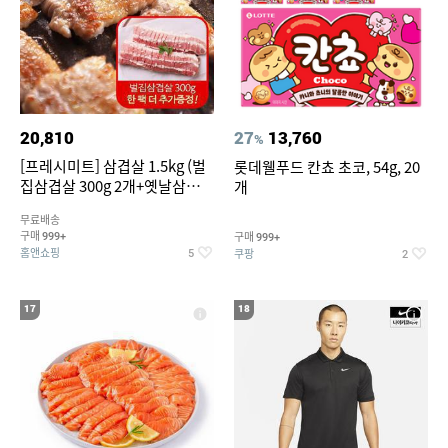
20,810
27
13,760
%
[프레시미트] 삼겹살 1.5kg (벌
롯데웰푸드 칸쵸 초코, 54g, 20
집삼겹살 300g 2개+옛날삼겹살
개
300g 2개+벌집삼겹살300g한
무료배송
팩 추가증정)
구매
구매
999+
999+
홈앤쇼핑
쿠팡
5
2
17
18