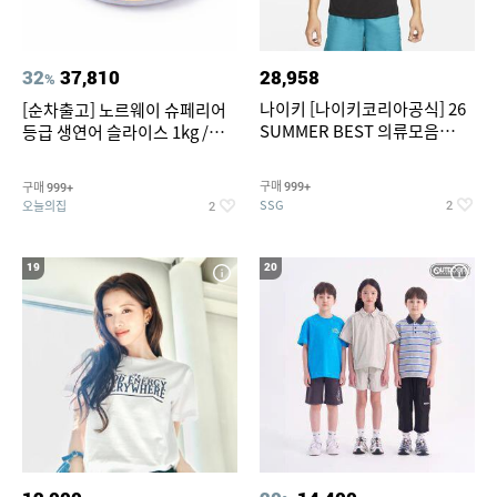
32
37,810
28,958
%
나이키 [나이키코리아공식] 26
[순차출고] 노르웨이 슈페리어
SUMMER BEST 의류모음
등급 생연어 슬라이스 1kg /
~55% SALE
500g / 300g 항공직송
구매
구매
999+
999+
SSG
오늘의집
2
2
19
20