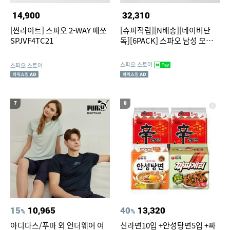
14,900
32,310
[씬라이트] 스파오 2-WAY 패쪼
[슈퍼적립][N배송][네이버단
SPJVF4TC21
독][6PACK] 스파오 남성 모달
드로즈 SPTRGA9A22
스파오 스토어
스파오 스토어
7
8
15
10,965
40
13,320
%
%
아디다스/푸마 외 언더웨어 여
신라면10입 +안성탕면5입 +짜