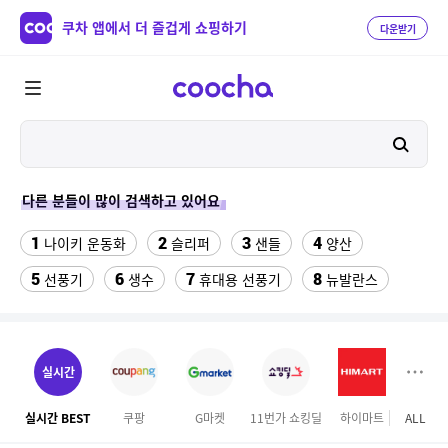
쿠차 앱에서 더 즐겁게 쇼핑하기
다운받기
다른 분들이 많이 검색하고 있어요
1
2
3
4
나이키 운동화
슬리퍼
샌들
양산
5
6
7
8
선풍기
생수
휴대용 선풍기
뉴발란스
9
10
11
Benz S600
여성실내수영복
중고음료수냉장고
12
13
14
라인댄스옷
hid 전조등
구혜선
실시간
15
16
17
미니 탁상용 선풍기
무대의상
업소용 가림막
실시간 BEST
쿠팡
G마켓
11번가 쇼킹딜
하이마트
ALL
홈앤
18
19
20
다마고치파라다이스
더뉴 아반떼ad
전기롤