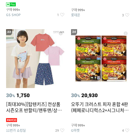
치즈 증정
크림/베리믹스/헤이즐넛초코
구매
구매
999+
999+
GS SHOP
롯데온
1
3
23
24
30
1,750
30
20,930
%
%
[최대30%][탑텐키즈] 전상품
오뚜기 크러스트 피자 혼합 4판
시즌오프 반팔티/맨투맨/상하
(페페로니디럭스2+시그니처익
복/레깅스 외 100종
스트림2)
구매
구매
999+
999+
11번가 쇼킹딜
G마켓
29
4