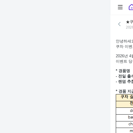
쿠차 앱에서 더
다운받기
★쿠
202
안녕하세요
쿠차 이벤
2026년
이벤트 당
* 경품명
- 전일 출
- 랜덤 추첨
* 경품 지