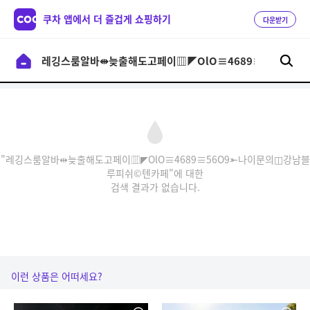
쿠차 앱에서 더 즐겁게 쇼핑하기
다운받기
"레깅스룸알바⇹늦출해도고페이▥◤OlO≡4689≡56O9⤜나이문의◫강남블
루피쉬©텐카페"에 대한
검색 결과가 없습니다.
이런 상품은 어떠세요?