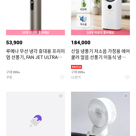
10대 여성이 좋아해요
10대 여성이 좋아해요
53,900
184,000
루메나 무선 냉각 휴대용 프리미
신일 냉풍기 저소음 가정용 에어
엄 선풍기, FAN JET ULTRA
쿨러 얼음 선풍기 이동식 냉방기
PLUS, 티타늄베이지
실외기 없는 에어컨
구매
구매
999+
999+
쿠팡
11번가