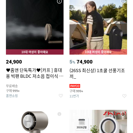
10대 여성이 좋아해요
10대 여성이 좋아해요
24,900
5
74,900
%
♥홈앤 단독특가♥[카프 ] 휴대
(26SS 최신상) 1초쿨 선풍기조
용 빅팬 BLDC 저소음 접이식 손
끼_
선풍기 I16cm 빅헤드 7엽날개
무료배송
5단 풍속조절
구매
구매
999+
999+
홈앤쇼핑
11번가