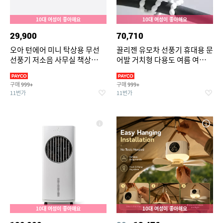
10대 여성이 좋아해요
10대 여성이 좋아해요
29,900
70,710
오아 턴에어 미니 탁상용 무선
끌리젠 유모차 선풍기 휴대용 문
선풍기 저소음 사무실 책상
어발 거치형 다용도 여름 여행용
USB 충전식 캠핑 소형 자동 좌
MNS
우회전 BLDC 서큘레이터
구매
구매
999+
999+
11번가
11번가
10대 여성이 좋아해요
10대 여성이 좋아해요