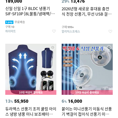
189,000
29
13,476
%
신일 신일 1구 BLDC 냉풍기
2026년형 새로운 휴대용 충전
SIF-SF10P [8L물통/냉매팩/자
식 천장 선풍기, 무선 USB 걸이
연기화필터/좌우회전/8단풍
형 선풍기 (학생 기숙사 침대, 야
무료배송
속/9시간타이머]
외 캠핑용)
구매
구매
10
999+
하이마트
알리익스프레스
10대 여성이 좋아해요
10대 여성이 좋아해요
13
55,950
6
16,000
%
%
듀라맥스 선풍기 조끼 쿨링 아이
붙이는 미니선풍기 이동식 선풍
스 냉방 냉풍 미니 보조배터리
기 벽걸이 접이식 선풍기 미니에