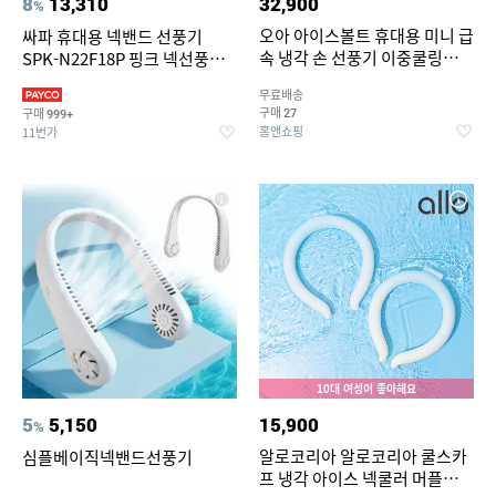
8
13,310
32,900
%
오아 아이스볼트 휴대용 미니 급
싸파 휴대용 넥밴드 선풍기
속 냉각 손 선풍기 이중쿨링
SPK-N22F18P 핑크 넥선풍
BLDC 핸디 핸드 손풍기
기/SAPA FAN/포터블/넥풍기/
무료배송
저소음/C타입/대용량배터리
구매
구매
27
999+
홈앤쇼핑
11번가
10대 여성이 좋아해요
5
5,150
15,900
%
알로코리아 알로코리아 쿨스카
심플베이직넥밴드선풍기
프 냉각 아이스 넥쿨러 머플러