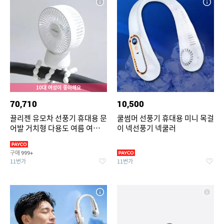
10대 여성이 좋아해요
70,710
10,500
끌리젠 유모차 선풍기 휴대용 문
쿨썸머 선풍기 휴대용 미니 목걸
어발 거치형 다용도 여름 여행용
이 넥선풍기 넥쿨러
MNS
구매
999+
11번가
11번가