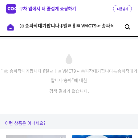
쿠차 앱에서 더 즐겁게 쇼핑하기
다운받기
" ㊣ 송파작대기팝니다 ⮮텔ㄹㅔㄿ VMC79➢ 송파작대기팝니다モ송파작대기
팝니다་송파"에 대한
검색 결과가 없습니다.
이런 상품은 어떠세요?