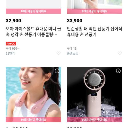
10대 여성이 좋아해요
10대 여성이 좋아해요
32,900
33,900
오아 아이스볼트 휴대용 미니 급
단순생활 더 빅팬 선풍기 접이식
속 냉각 손 선풍기 이중쿨링
휴대용 손 선풍기
BLDC 핸디 핸드 초강력 손풍기
구매
구매
999+
13
11번가
홈앤쇼핑
10대 여성이 좋아해요
10대 여성이 좋아해요