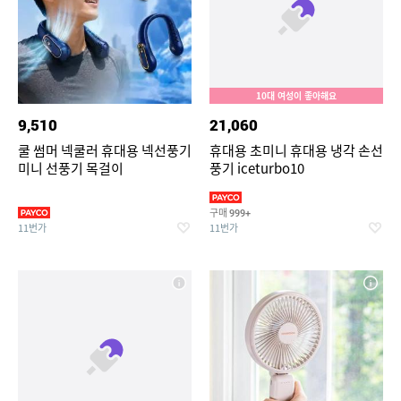
10대 여성이 좋아해요
9,510
21,060
쿨 썸머 넥쿨러 휴대용 넥선풍기
휴대용 초미니 휴대용 냉각 손선
미니 선풍기 목걸이
풍기 iceturbo10
구매
999+
11번가
11번가