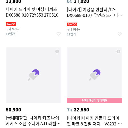
33,800
6
31,020
%
나이키 드라이 핏 여성 티셔츠
[나이키] 여성용 반팔티 /t7-
DX0688-010 72Y353 27C510
DX0688-010 / 우먼스 드라이
핏 티셔츠
구매
구매
999+
999+
11번가
11번가
10대 여성이 좋아해요
50,900
7
32,550
%
[국내매장판] 나이키 키즈 나이
[나이키]나이키 긴팔티 드라이
키키즈 조던 주니어 AJ1 라벨 긴
핏 파크 8 긴팔 저지 HV8232-