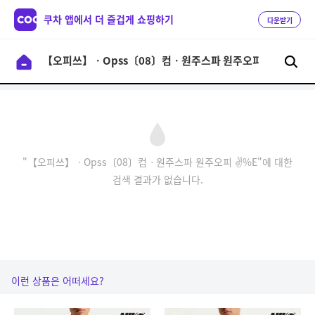
쿠차 앱에서 더 즐겁게 쇼핑하기
다운받기
"【오피쓰】ㆍOpss〔08〕컴ㆍ원주스파 원주오피 ✌%E"에 대한
검색 결과가 없습니다.
이런 상품은 어떠세요?