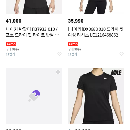
41,000
35,990
나이키 반팔티 FB7933-010 /
[나이키]DX0688 010 드라이 핏
프로 드라이 핏 타이트 반팔 피
여성 티셔츠 LE1216468862
트니스 탑
구매
구매
999+
999+
11번가
11번가