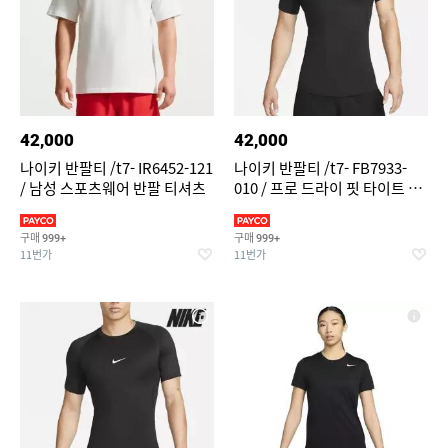
42,000
42,000
나이키 반팔티 /t7- IR6452-121
나이키 반팔티 /t7- FB7933-
/ 남성 스포츠웨어 반팔 티셔츠
010 / 프로 드라이 핏 타이트 반
팔 피트니스 탑
구매
구매
999+
999+
11번가
11번가